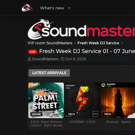
What's new
VIP room SoundMasters
Fresh Week DJ Service
Fresh Week DJ Service 01 - 07 Jun
VIP
T
S
SoundMasters
Jun 8, 2026
h
t
r
a
LATEST ARRIVALS
e
r
a
t
d
d
s
a
t
t
a
e
r
t
e
HOUSE
TECH
TECH
r
A.D.M. (Italy) Simone
AVORANI - LOCA
Alcanza - Agave
Cristini - Palm Street
EP