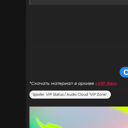
*Скачать материал в архиве
»VIP Зал«
Spoiler:
VIP Status / Audio Cloud "VIP Zone":