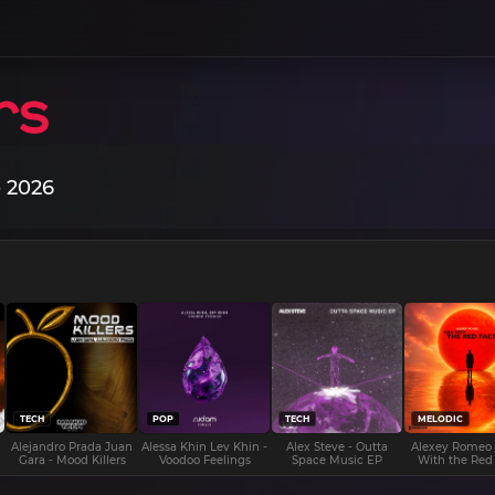
e 2026
TECH
POP
TECH
MELODIC
Alejandro Prada Juan
Alessa Khin Lev Khin -
Alex Steve - Outta
Alexey Romeo
Gara - Mood Killers
Voodoo Feelings
Space Music EP
With the Red