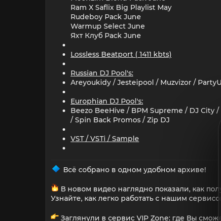
Ram X Saflix Big Playlist May
Rudeboy Pack June
Warmup Select June
Яхт Клуб Pack June
Lossless Beatport ( 1411 kbts)
Russian DJ Pool's:
Areyoukidy / Jesteipool / Muzvizor / Part
Europhian DJ Pool's:
Beezo BeeHive / BPM Supreme / DJ City / Cl
/ Spin Back Promos / Zip DJ
VST / VSTi / Sample
Всё собрано в одном удобном архиве!
В новом видео наглядно показали, как пол
Узнайте, как легко работать с нашим сервис
Заглянули в сервис VIP Zone: где Вы сможе